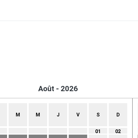
Août - 2026
M
M
J
V
S
D
01
02