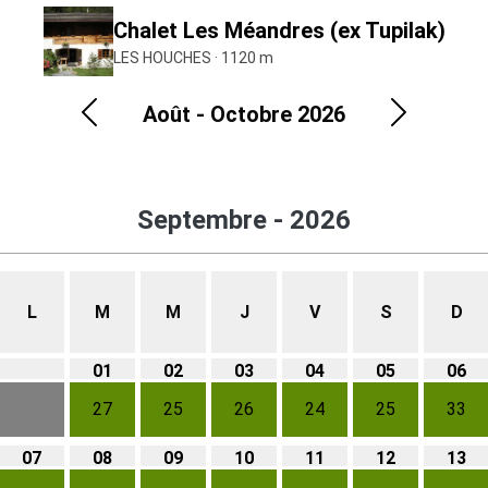
Chalet Les Méandres (ex Tupilak)
LES HOUCHES · 1120 m
Août - Octobre 2026
Précédent
Suivant
Septembre - 2026
L
M
M
J
V
S
D
01
02
03
04
05
06
27
25
26
24
25
33
07
08
09
10
11
12
13