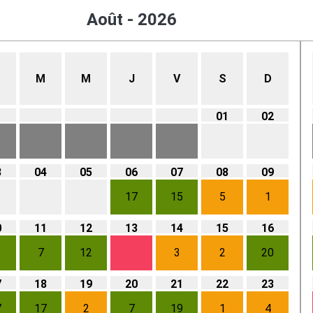
Août - 2026
M
M
J
V
S
D
01
02
3
04
05
06
07
08
09
17
15
5
1
0
11
12
13
14
15
16
7
12
3
2
20
7
18
19
20
21
22
23
7
17
2
7
19
1
4