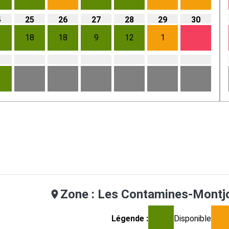
4
25
26
27
28
29
30
18
18
9
12
1
1
Zone : Les Contamines-Montj
Légende :
Disponible