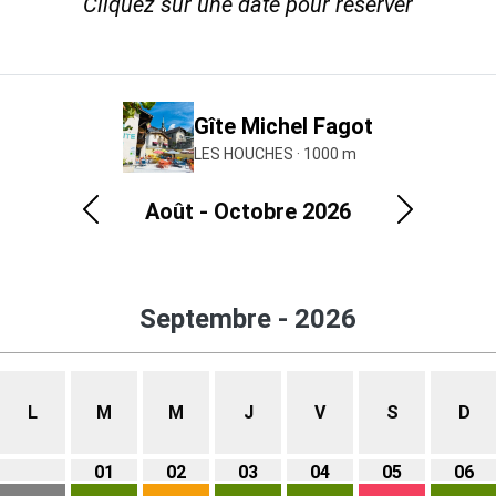
Cliquez sur une date pour réserver
Gîte Michel Fagot
LES HOUCHES · 1000 m
Août - Octobre 2026
Précédent
Suivant
Septembre - 2026
L
M
M
J
V
S
D
01
02
03
04
05
06