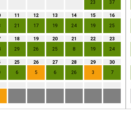
23
37
0
11
12
13
14
15
16
8
21
17
19
24
19
25
7
18
19
20
21
22
23
4
29
26
25
8
19
24
4
25
26
27
28
29
30
0
6
5
6
26
3
7
1