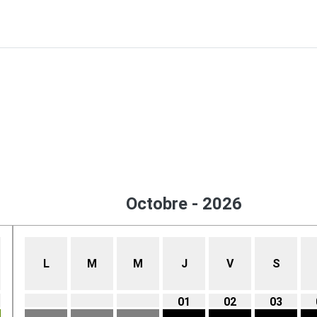
Octobre - 2026
L
M
M
J
V
S
01
02
03