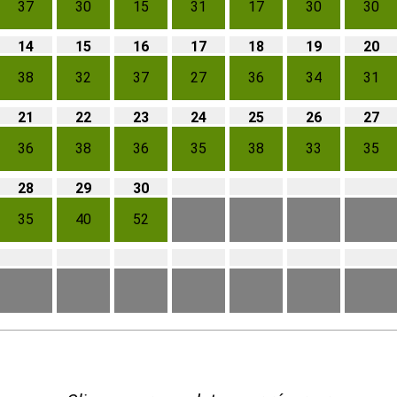
37
30
15
31
17
30
30
14
15
16
17
18
19
20
38
32
37
27
36
34
31
21
22
23
24
25
26
27
36
38
36
35
38
33
35
28
29
30
35
40
52