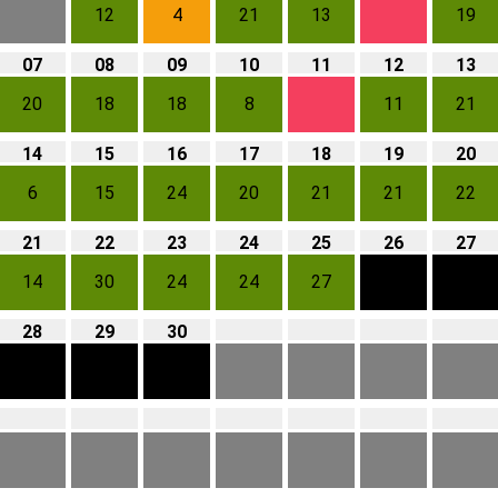
12
4
21
13
19
07
08
09
10
11
12
13
20
18
18
8
11
21
14
15
16
17
18
19
20
6
15
24
20
21
21
22
21
22
23
24
25
26
27
14
30
24
24
27
28
29
30