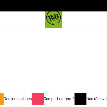
Dernières places
Complet ou fermé
Non réservab