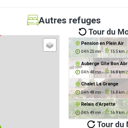
Autres refuges
Tour du Mo
Pension en Plein Air
04 h 25 mn -
15.5 km
Auberge Gîte Bon Abr
04 h 48 mn -
16.8 km
Chalet La Grange
04 h 48 mn -
16.8 km
Relais d'Arpette
04 h 49 mn -
16.9 km
Tour du 