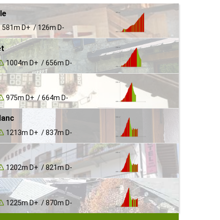
le
581m D+ / 126m D-
et
1004m D+ / 656m D-
975m D+ / 664m D-
lanc
1213m D+ / 837m D-
1202m D+ / 821m D-
1225m D+ / 870m D-