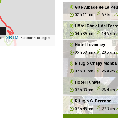
Gîte Alpage de La Peu
02 h 11 mn -
6.3 km
Hôtel Chalet Val Ferr
04 h 39 mn -
14.6 km
SRTM
nde,
| Kartendarstellung: ©
Hôtel Lavachey
05 h 53 mn -
20.6 km
Rifugio Chapy Mont B
07 h 31 mn -
26.4 km
Hôtel Funivia
07 h 33 mn -
26.4 km
Rifugio G. Bertone
07 h 48 mn -
27.3 km