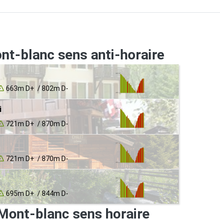
nt-blanc sens anti-horaire
663m D+ / 802m D-
i
721m D+ / 870m D-
721m D+ / 870m D-
695m D+ / 844m D-
Mont-blanc sens horaire