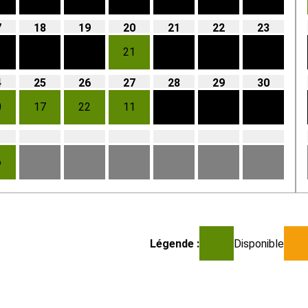
7
18
19
20
21
22
23
21
4
25
26
27
28
29
30
0
17
22
11
1
6
Légende :
Disponible