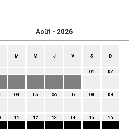
Août - 2026
M
M
J
V
S
D
01
02
3
04
05
06
07
08
09
0
11
12
13
14
15
16