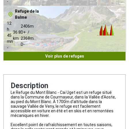
-
Refuge de la
Balme
12
2406m
h
36.8
D+ /
45
km
2368m
mn
D-
-
Voir plus de refuges
Description
Le Refuge du Mont Blanc - Cai Uget est un refuge situé
dans la Commune de Courmayeur, dans la Vallée d'Aoste,
au pied du Mont Blanc. À 1700m d'altitude dans la
sauvage Vallée de Veny, le refuge est facilement
accessible en voiture en été et en skis et en remontées
mécaniques en hiver.
Excellent point de rafraîchissement en toutes saisons,