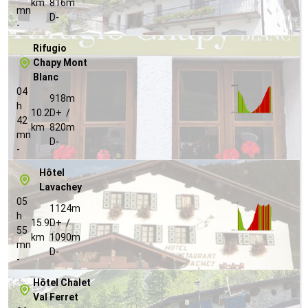
km
816m
mn
D-
-
Rifugio
Chapy Mont
Blanc
04
918m
h
10.2
D+ /
42
km
820m
mn
D-
-
Hôtel
Lavachey
05
1124m
h
15.9
D+ /
55
km
1090m
mn
D-
-
Hôtel Chalet
Val Ferret