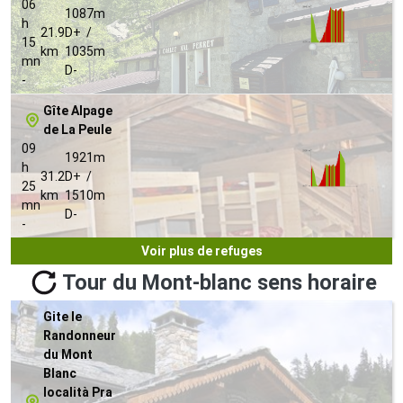
06
1087m
h
21.9
D+ /
15
km
1035m
mn
D-
-
Gîte Alpage
de La Peule
09
1921m
h
31.2
D+ /
25
km
1510m
mn
D-
-
Voir plus de refuges
Tour du Mont-blanc sens horaire
Gite le
Randonneur
du Mont
Blanc
località Pra