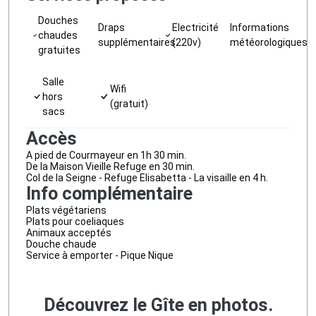
Douches
Draps
Electricité
Informations
chaudes
supplémentaires
(220v)
météorologiques
gratuites
Salle
Wifi
hors
(gratuit)
sacs
Accès
A pied de Courmayeur en 1h 30 min.
De la Maison Vieille Refuge en 30 min.
Col de la Seigne - Refuge Elisabetta - La visaille en 4 h.
Info complémentaire
Plats végétariens
Plats pour coeliaques
Animaux acceptés
Douche chaude
Service à emporter - Pique Nique
Découvrez le Gîte en photos.