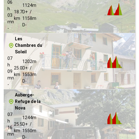
06
1124m
h
18.7
D+ /
03
km
1158m
mn
D-
-
Les
Chambres du
Soleil
07
1202m
h
25.0
D+ /
09
km
1553m
mn
D-
-
Auberge-
Refuge de la
Nova
07
1244m
h
25.5
D+ /
16
km
1550m
mn
D-