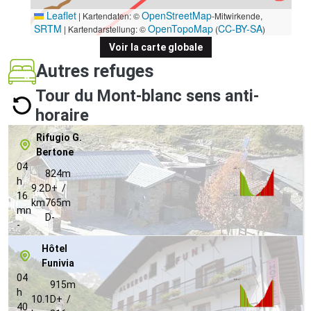
Leaflet
OpenStreetMap
|
Kartendaten: ©
-Mitwirkende,
SRTM
OpenTopoMap
CC-BY-SA
| Kartendarstellung: ©
(
)
Voir la carte globale
Autres refuges
Tour du Mont-blanc sens anti-
horaire
Rifugio G.
Bertone
04
824m
h
9.2
D+ /
16
km
765m
mn
D-
-
Hôtel
Funivia
04
915m
h
10.1
D+ /
40