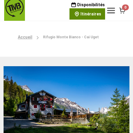
Disponibilités
0
Itinéraires
Accueil
Rifugio Monte Bianco - Cai Uget