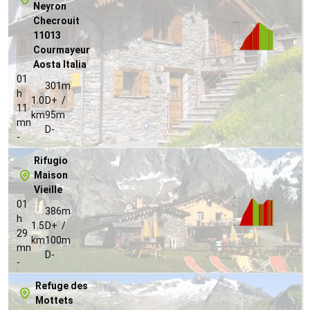
Neyron
Checrouit
11013
Courmayeur
Aosta Italia
01
301m
h
1.0
D+ /
11
km
95m
mn
D-
-
Rifugio
Maison
Vieille
01
386m
h
1.5
D+ /
29
km
100m
mn
D-
-
Refuge des
Mottets